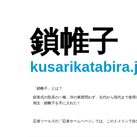
鎖帷子
kusarikatabira.
「鎖帷子」とは？
鎧形式の防具の一種。洋の東西問わず、古代から現代まで使用
例文：鎖帷子を手に入れた！
忍者ツールズの『忍者ホームページ』では、このドメインで自